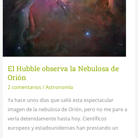
El Hubble observa la Nebulosa de
Orión
2 comentarios
/
Astronomía
Ya hace unos días que salió esta espectacular
imagen de la nebulosa de Orión, pero no me pare a
verla detenidamente hasta hoy. Científicos
europeos y estadounidenses han prestando un