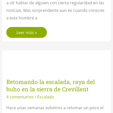
a oír hablar de alguien con cierta regularidad en las
noticias. Mas sorprendente aun es cuando conoces
a este hombre a
Alain
Leer más »
Robert,
el
verdadero
Spiderman
Retomando la escalada, raya del
buho en la sierra de Crevillent
4 comentarios
/
Escalada
Hace unas semanas volvimos a retomar un poco el