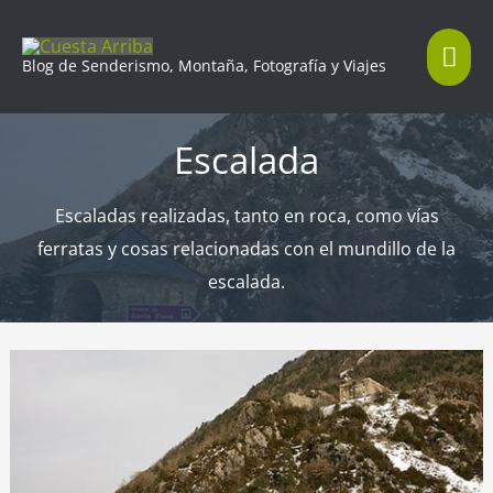
Ir
Me
al
Blog de Senderismo, Montaña, Fotografía y Viajes
contenido
prin
Escalada
Escaladas realizadas, tanto en roca, como vías
ferratas y cosas relacionadas con el mundillo de la
escalada.