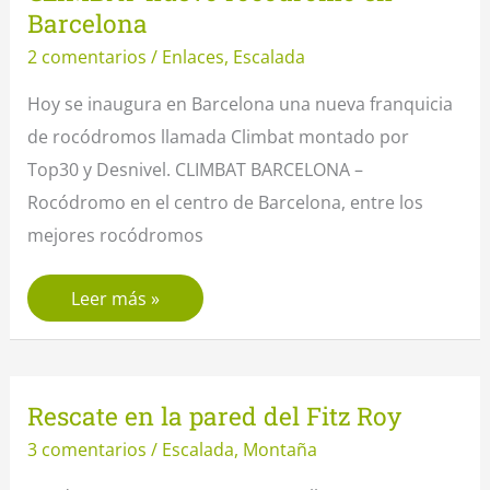
Barcelona
2 comentarios
/
Enlaces
,
Escalada
Hoy se inaugura en Barcelona una nueva franquicia
de rocódromos llamada Climbat montado por
Top30 y Desnivel. CLIMBAT BARCELONA –
Rocódromo en el centro de Barcelona, entre los
mejores rocódromos
CLIMBAT
Leer más »
nuevo
rocódromo
en
Rescate en la pared del Fitz Roy
Barcelona
3 comentarios
/
Escalada
,
Montaña