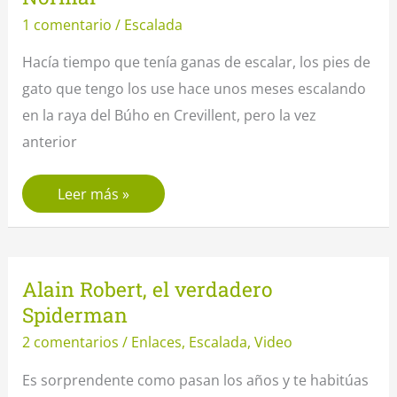
Silla
1 comentario
/
Escalada
del
Hacía tiempo que tenía ganas de escalar, los pies de
Cid
gato que tengo los use hace unos meses escalando
en la raya del Búho en Crevillent, pero la vez
anterior
Escalada
Leer más »
en
el
Puig
Alain Robert, el verdadero
Camapana
Spiderman
–
2 comentarios
/
Enlaces
,
Escalada
,
Video
Via
Normal
Es sorprendente como pasan los años y te habitúas