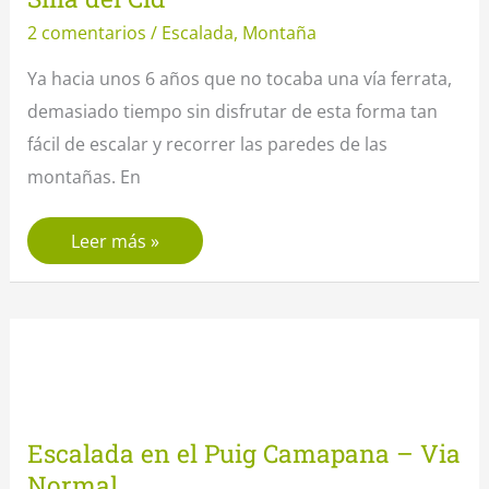
2 comentarios
/
Escalada
,
Montaña
Ya hacia unos 6 años que no tocaba una vía ferrata,
demasiado tiempo sin disfrutar de esta forma tan
fácil de escalar y recorrer las paredes de las
montañas. En
Via
Leer más »
ferrata
del
Cid,
subida
al
pico
Escalada en el Puig Camapana – Via
La
Normal