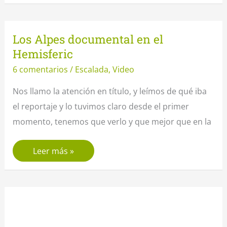
de
Santa
Los Alpes documental en el
Elena
Hemisferic
6 comentarios
/
Escalada
,
Video
Nos llamo la atención en título, y leímos de qué iba
el reportaje y lo tuvimos claro desde el primer
momento, tenemos que verlo y que mejor que en la
Los
Leer más »
Alpes
documental
en
el
Hemisferic