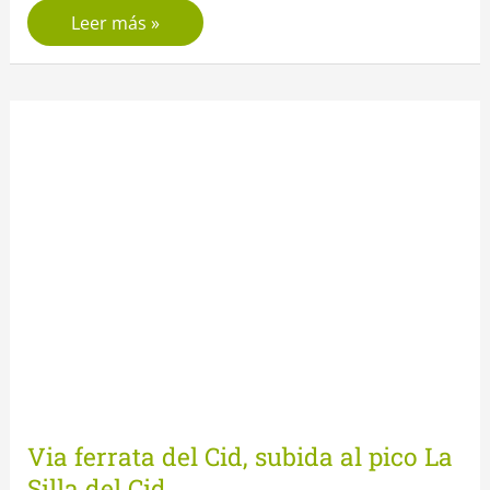
Descenso
Leer más »
del
Barranc
Fort
Via ferrata del Cid, subida al pico La
Silla del Cid