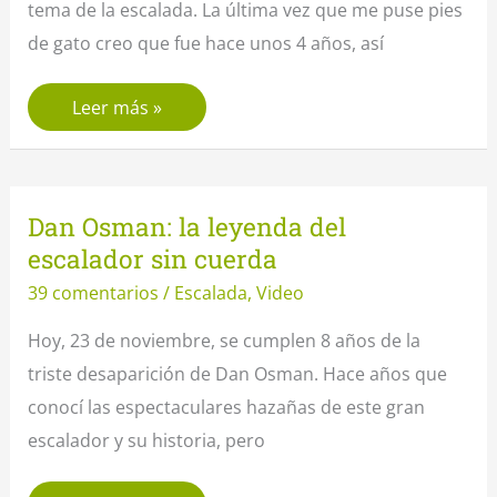
tema de la escalada. La última vez que me puse pies
de gato creo que fue hace unos 4 años, así
Retomando
Leer más »
la
escalada,
raya
Dan Osman: la leyenda del
del
escalador sin cuerda
buho
39 comentarios
/
Escalada
,
Video
en
la
Hoy, 23 de noviembre, se cumplen 8 años de la
sierra
triste desaparición de Dan Osman. Hace años que
de
conocí las espectaculares hazañas de este gran
Crevillent
escalador y su historia, pero