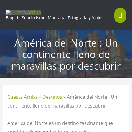
Ir
Me
al
Blog de Senderismo, Montaña, Fotografía y Viajes
contenido
prin
América del Norte : Un
continente lleno de
maravillas por descubrir
Cuesta Arriba
»
Destinos
»
América del Norte : Un
continente lleno de maravillas por descubrir
América del Norte es un destino fascinante que
combina diversidad cultural, paisajes